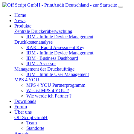
Home
News
Produkte
Zentrale Druckerüberwachung
IDM - Infinite Device Management
Druckkostenanalyse
RAK - Rapid Assessment Key
IDM - Infinite Device Management
IDM - Business Dashboard
IUM - Assessor
Management der Druckaufträge
IUM - Infinite User Management
MPS 4 YOU
MPS 4 YOU Partnerprogramm
Was ist MPS 4 YOU ?
Wie werde ich Partner ?
Downloads
Forum
Über uns
Off Script GmbH
Team
Standorte
Awards